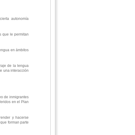
cierta autonomía
as que le permitan
 lengua en ámbitos
zaje de la lengua
e una interacción
vo de inmigrantes
feridos en el Plan
prender y hacerse
 que forman parte