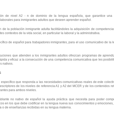
ación de nivel A2 - n de dominio de la lengua española, que garantice una 
 laborales para inmigrantes adultos que deseen aprender español.
ión de la población inmigrante adulta facilitándoles la adquisición de competenci
s contextos de la vida social, en particular la laboral y la administrativa.
ecífico de español para trabajadores inmigrantes, para el uso comunicativo de la
.
stituciones que atienden a los inmigrantes adultos ofrezcan programas de aprendi
pida y eficaz a la consecución de una competencia comunicativa que les posibilit
s nativos.
S
o específico que responda a las necesidades comunicativas reales de este colecti
descriptores de los niveles de referencia A1 y A2 del MCER y de los contenidos re
rvantes para ambos niveles.
 hablante no nativo de español la ayuda práctica que necesita para poder com
icos en los que debe codificar en la lengua nueva sus conocimientos y emociones,
da o de enseñanzas recibidas en su lengua materna.