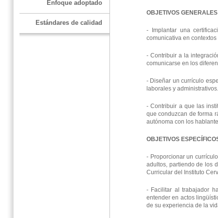
Enfoque adoptado
OBJETIVOS GENERALES
Estándares de calidad
- Implantar una certific
comunicativa en contextos
- Contribuir a la integrac
comunicarse en los diferente
- Diseñar un currículo esp
laborales y administrativos
- Contribuir a que las in
que conduzcan de forma rá
autónoma con los hablante
OBJETIVOS ESPECÍFICO
- Proporcionar un currícul
adultos, partiendo de los 
Curricular del Instituto Ce
- Facilitar al trabajador
entender en actos lingüíst
de su experiencia de la vi